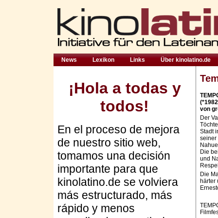
News
Lexikon
Links
Über kinolatino.de
Tem
¡Hola a todas y
TEMPO
todos!
(*1982
von gr
Der Va
Töchte
En el proceso de mejora
Stadt 
seiner
de nuestro sitio web,
Nahuel
Die be
tomamos una decisión
und Na
Respe
importante para que
Die Ma
kinolatino.de se volviera
härter
Ernest
más estructurado, más
rápido y menos
TEMPO
Filmfe