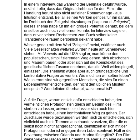
In einem Interview, das während der Berlinale geführt wurde,
erzählt Lelio, dass das Originaldrehbuch für den Film - die
Handlung beruht also nicht auf einer Romanvorlage - aus
Intuition entstand. Bei all seinen Werken geht es für ihn darum,
im Drehbuch den Zeitgeist einzufangen (“capturar el
Zeitgeist
”),
dieses Thema habe für ihn ein großes Potential gehabt, bei dem
er selber auch noch viel lernen konnte. Im Interview sagte er,
dass er vor seinen Recherchen zum Buch selber keine
Transgender-Frauen persönlich gekannt habe.
Was er genau mit dem Wort “Zeitgeist” meint, erklärt er auch:
Viele Gesellschaften weltweit würden heute am Scheideweg
stehen. Mit Verweis auf die USA sagt er, man könne den
populistischen, simplifizierenden Weg gehen, sich abschotten
und Mauern bauen, oder aber sich auf die Komplexität des
gesellschaftlichen Zusammenlebens, das die Welt widerspiegelt,
einlassen. Die Thematik würde aber auch grundsätzliche und
konfrontative Fragen aufwerfen: Wie möchten wir selber leben?
Wie tolerant sind wir gegenüber Menschen, die sich für einen
Lebensentwurf entscheiden, der nicht den üblichen Mustern
entspricht? Wer definiert überhaupt, was normal ist?
Auf die Frage, warum er sich dafür entschieden habe, den
vermeintlichen Protagonisten gleich am Beginn des Films
sterben zu lassen, antwortet er, dass er sich auch hier
entschieden habe, einen konfrontativen Weg zu gehen. Der
Zuschauer würde gezwungen werden, sich zu entscheiden, sich
vielleicht auch mit Themen auseinanderzusetzen, über die er
selbst noch nicht nachgedacht hat. Identifiziert er sich mit der
Protagonistin oder ist er gegen ihren Lebensentwurf. Hält er die
Beziehung zwischen Orlando und Marina für legitim? Der Film
werfe vielerlei Fragen auf. Er beinhalte aber auch eine gewisse