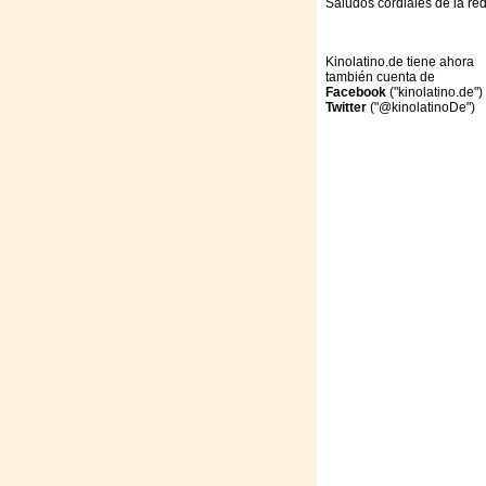
Saludos cordiales de la re
Kinolatino.de tiene ahora
también cuenta de
Facebook
("kinolatino.de")
Twitter
("@kinolatinoDe")