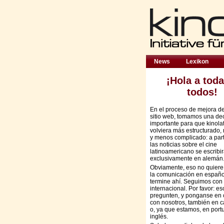
News
Lexikon
¡Hola a toda
todos!
En el proceso de mejora d
sitio web, tomamos una de
importante para que kinola
volviera más estructurado,
y menos complicado: a part
las noticias sobre el cine
latinoamericano se escribi
exclusivamente en alemán
Obviamente, eso no quiere
la comunicación en españo
termine ahí. Seguimos con 
internacional. Por favor: es
pregunten, y ponganse en 
con nosotros, también en c
o, ya que estamos, en port
inglés.