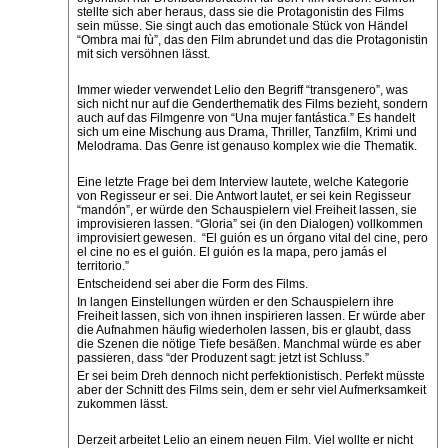
stellte sich aber heraus, dass sie die Protagonistin des Films
sein müsse. Sie singt auch das emotionale Stück von Händel
“Ombra mai fù”, das den Film abrundet und das die Protagonistin
mit sich versöhnen lässt.
Immer wieder verwendet Lelio den Begriff “transgenero”, was
sich nicht nur auf die Genderthematik des Films bezieht, sondern
auch auf das Filmgenre von “Una mujer fantástica.” Es handelt
sich um eine Mischung aus Drama, Thriller, Tanzfilm, Krimi und
Melodrama. Das Genre ist genauso komplex wie die Thematik.
Eine letzte Frage bei dem Interview lautete, welche Kategorie
von Regisseur er sei. Die Antwort lautet, er sei kein Regisseur
“mandón”, er würde den Schauspielern viel Freiheit lassen, sie
improvisieren lassen. “Gloria” sei (in den Dialogen) vollkommen
improvisiert gewesen. “El guión es un órgano vital del cine, pero
el cine no es el guión. El guión es la mapa, pero jamás el
territorio.”
Entscheidend sei aber die Form des Films.
In langen Einstellungen würden er den Schauspielern ihre
Freiheit lassen, sich von ihnen inspirieren lassen. Er würde aber
die Aufnahmen häufig wiederholen lassen, bis er glaubt, dass
die Szenen die nötige Tiefe besäßen. Manchmal würde es aber
passieren, dass “der Produzent sagt: jetzt ist Schluss.”
Er sei beim Dreh dennoch nicht perfektionistisch. Perfekt müsste
aber der Schnitt des Films sein, dem er sehr viel Aufmerksamkeit
zukommen lässt.
Derzeit arbeitet Lelio an einem neuen Film. Viel wollte er nicht