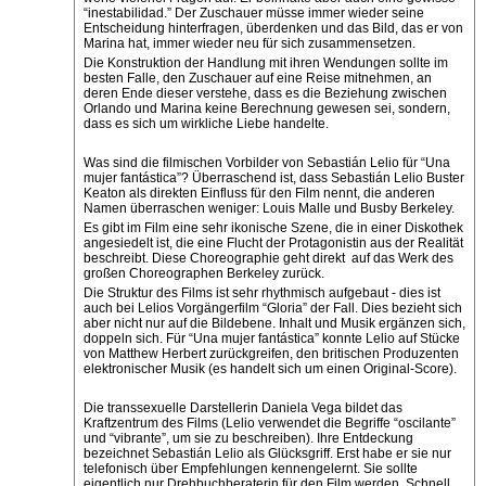
“inestabilidad.” Der Zuschauer müsse immer wieder seine
Entscheidung hinterfragen, überdenken und das Bild, das er von
Marina hat, immer wieder neu für sich zusammensetzen.
Die Konstruktion der Handlung mit ihren Wendungen sollte im
besten Falle, den Zuschauer auf eine Reise mitnehmen, an
deren Ende dieser verstehe, dass es die Beziehung zwischen
Orlando und Marina keine Berechnung gewesen sei, sondern,
dass es sich um wirkliche Liebe handelte.
Was sind die filmischen Vorbilder von Sebastián Lelio für “Una
mujer fantástica”? Überraschend ist, dass Sebastián Lelio Buster
Keaton als direkten Einfluss für den Film nennt, die anderen
Namen überraschen weniger: Louis Malle und Busby Berkeley.
Es gibt im Film eine sehr ikonische Szene, die in einer Diskothek
angesiedelt ist, die eine Flucht der Protagonistin aus der Realität
beschreibt. Diese Choreographie geht direkt auf das Werk des
großen Choreographen Berkeley zurück.
Die Struktur des Films ist sehr rhythmisch aufgebaut - dies ist
auch bei Lelios Vorgängerfilm “Gloria” der Fall. Dies bezieht sich
aber nicht nur auf die Bildebene. Inhalt und Musik ergänzen sich,
doppeln sich. Für “Una mujer fantástica” konnte Lelio auf Stücke
von Matthew Herbert zurückgreifen, den britischen Produzenten
elektronischer Musik (es handelt sich um einen Original-Score).
Die transsexuelle Darstellerin Daniela Vega bildet das
Kraftzentrum des Films (Lelio verwendet die Begriffe “oscilante”
und “vibrante”, um sie zu beschreiben). Ihre Entdeckung
bezeichnet Sebastián Lelio als Glücksgriff. Erst habe er sie nur
telefonisch über Empfehlungen kennengelernt. Sie sollte
eigentlich nur Drehbuchberaterin für den Film werden. Schnell