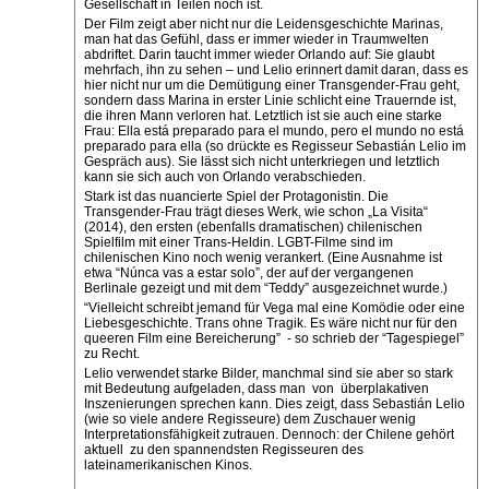
Gesellschaft in Teilen noch ist.
Der Film zeigt aber nicht nur die Leidensgeschichte Marinas,
man hat das Gefühl, dass er immer wieder in Traumwelten
abdriftet. Darin taucht immer wieder Orlando auf: Sie glaubt
mehrfach, ihn zu sehen – und Lelio erinnert damit daran, dass es
hier nicht nur um die Demütigung einer Transgender-Frau geht,
sondern dass Marina in erster Linie schlicht eine Trauernde ist,
die ihren Mann verloren hat. Letztlich ist sie auch eine starke
Frau: Ella está preparado para el mundo, pero el mundo no está
preparado para ella (so drückte es Regisseur Sebastián Lelio im
Gespräch aus). Sie lässt sich nicht unterkriegen und letztlich
kann sie sich auch von Orlando verabschieden.
Stark ist das nuancierte Spiel der Protagonistin. Die
Transgender-Frau trägt dieses Werk, wie schon „La Visita“
(2014), den ersten (ebenfalls dramatischen) chilenischen
Spielfilm mit einer Trans-Heldin. LGBT-Filme sind im
chilenischen Kino noch wenig verankert. (Eine Ausnahme ist
etwa “Núnca vas a estar solo”, der auf der vergangenen
Berlinale gezeigt und mit dem “Teddy” ausgezeichnet wurde.)
“Vielleicht schreibt jemand für Vega mal eine Komödie oder eine
Liebesgeschichte. Trans ohne Tragik. Es wäre nicht nur für den
queeren Film eine Bereicherung” - so schrieb der “Tagespiegel”
zu Recht.
Lelio verwendet starke Bilder, manchmal sind sie aber so stark
mit Bedeutung aufgeladen, dass man von überplakativen
Inszenierungen sprechen kann. Dies zeigt, dass Sebastián Lelio
(wie so viele andere Regisseure) dem Zuschauer wenig
Interpretationsfähigkeit zutrauen. Dennoch: der Chilene gehört
aktuell zu den spannendsten Regisseuren des
lateinamerikanischen Kinos.