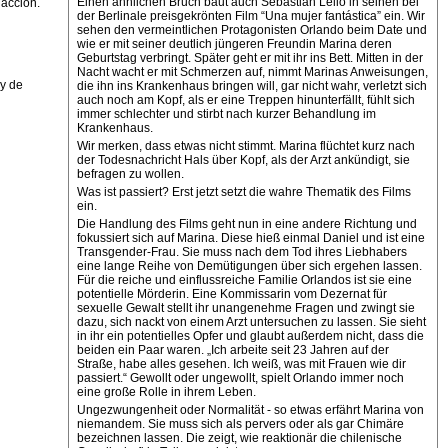
Einen ähnlichen Bruch baut auch Sebastián Lelio in seinen bei
dacción.
der Berlinale preisgekrönten Film “Una mujer fantástica” ein. Wir
sehen den vermeintlichen Protagonisten Orlando beim Date und
wie er mit seiner deutlich jüngeren Freundin Marina deren
Geburtstag verbringt. Später geht er mit ihr ins Bett. Mitten in der
Nacht wacht er mit Schmerzen auf, nimmt Marinas Anweisungen,
 y de
die ihn ins Krankenhaus bringen will, gar nicht wahr, verletzt sich
auch noch am Kopf, als er eine Treppen hinunterfällt, fühlt sich
immer schlechter und stirbt nach kurzer Behandlung im
Krankenhaus.
Wir merken, dass etwas nicht stimmt. Marina flüchtet kurz nach
der Todesnachricht Hals über Kopf, als der Arzt ankündigt, sie
befragen zu wollen.
Was ist passiert? Erst jetzt setzt die wahre Thematik des Films
ein.
Die Handlung des Films geht nun in eine andere Richtung und
fokussiert sich auf Marina. Diese hieß einmal Daniel und ist eine
Transgender-Frau. Sie muss nach dem Tod ihres Liebhabers
eine lange Reihe von Demütigungen über sich ergehen lassen.
Für die reiche und einflussreiche Familie Orlandos ist sie eine
potentielle Mörderin. Eine Kommissarin vom Dezernat für
sexuelle Gewalt stellt ihr unangenehme Fragen und zwingt sie
dazu, sich nackt von einem Arzt untersuchen zu lassen. Sie sieht
in ihr ein potentielles Opfer und glaubt außerdem nicht, dass die
beiden ein Paar waren. „Ich arbeite seit 23 Jahren auf der
Straße, habe alles gesehen. Ich weiß, was mit Frauen wie dir
passiert.“ Gewollt oder ungewollt, spielt Orlando immer noch
eine große Rolle in ihrem Leben.
Ungezwungenheit oder Normalität - so etwas erfährt Marina von
niemandem. Sie muss sich als pervers oder als gar Chimäre
bezeichnen lassen. Die zeigt, wie reaktionär die chilenische