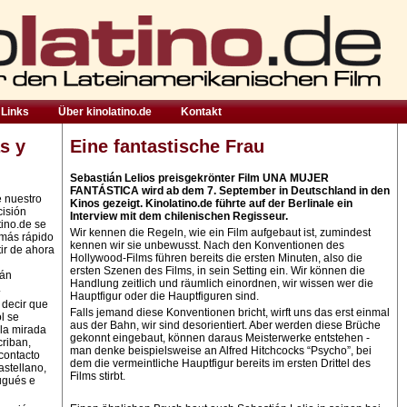
Links
Über kinolatino.de
Kontakt
s y
Eine fantastische Frau
Sebastián Lelios preisgekrönter Film UNA MUJER
FANTÁSTICA wird ab dem 7. September in Deutschland in den
e nuestro
Kinos gezeigt. Kinolatino.de führte auf der Berlinale ein
cisión
Interview mit dem chilenischen Regisseur.
tino.de se
Wir kennen die Regeln, wie ein Film aufgebaut ist, zumindest
 más rápido
kennen wir sie unbewusst. Nach den Konventionen des
ir de ahora
Hollywood-Films führen bereits die ersten Minuten, also die
ersten Szenen des Films, in sein Setting ein. Wir können die
rán
Handlung zeitlich und räumlich einordnen, wir wissen wer die
.
Hauptfigur oder die Hauptfiguren sind.
 decir que
Falls jemand diese Konventionen bricht, wirft uns das erst einmal
l se
aus der Bahn, wir sind desorientiert. Aber werden diese Brüche
la mirada
gekonnt eingebaut, können daraus Meisterwerke entstehen -
criban,
man denke beispielsweise an Alfred Hitchcocks “Psycho”, bei
contacto
dem die vermeintliche Hauptfigur bereits im ersten Drittel des
astellano,
Films stirbt.
ugués e