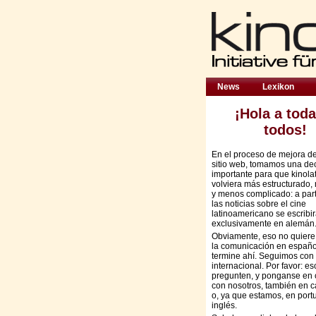
News
Lexikon
¡Hola a toda
todos!
En el proceso de mejora d
sitio web, tomamos una de
importante para que kinola
volviera más estructurado,
y menos complicado: a part
las noticias sobre el cine
latinoamericano se escribi
exclusivamente en alemán
Obviamente, eso no quiere
la comunicación en españo
termine ahí. Seguimos con 
internacional. Por favor: es
pregunten, y ponganse en 
con nosotros, también en c
o, ya que estamos, en port
inglés.