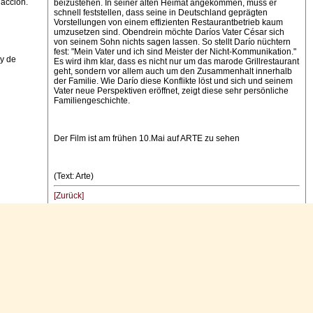
dacción.
beizustehen. In seiner alten Heimat angekommen, muss er
schnell feststellen, dass seine in Deutschland geprägten
Vorstellungen von einem effizienten Restaurantbetrieb kaum
umzusetzen sind. Obendrein möchte Daríos Vater César sich
von seinem Sohn nichts sagen lassen. So stellt Darío nüchtern
fest: "Mein Vater und ich sind Meister der Nicht-Kommunikation."
 y de
Es wird ihm klar, dass es nicht nur um das marode Grillrestaurant
geht, sondern vor allem auch um den Zusammenhalt innerhalb
der Familie. Wie Darío diese Konflikte löst und sich und seinem
Vater neue Perspektiven eröffnet, zeigt diese sehr persönliche
Familiengeschichte.
Der Film ist am frühen 10.Mai auf ARTE zu sehen
(Text: Arte)
[Zurück]