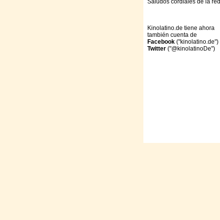
Saludos cordiales de la re
Kinolatino.de tiene ahora
también cuenta de
Facebook
("kinolatino.de")
Twitter
("@kinolatinoDe")