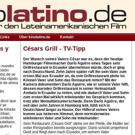
Links
Über kinolatino.de
Kontakt
s y
Césars Grill - TV-Tipp
Der Wunsch seines Vaters César war es, dass der heutige
Hamburger Filmemacher Darío Aguirre eines Tages sein
e nuestro
Grillrestaurant in Ecuador übernehmen würde, doch er ging
cisión
nach Deutschland. Zehn Jahre später ruft ihn sein Vater zum
tino.de se
ersten Mal aus Ecuador an, da sein Grillrestaurant pleite ist.
 más rápido
Können Vater und Sohn das Restaurant retten? Mit der
ir de ahora
Kamera dokumentiert Darío Aguirre, wie er seinem Vater hilft,
dessen marodes Grillrestaurant in seiner Heimatstadt
rán
Ambato in Ecuador zu retten, und wie dadurch Vater und Sohn
.
zum ersten Mal wirklich miteinander ins Gespräch kommen,
 decir que
trotz aller Mentalitätsunterschiede. Denn Darío Aguirre, der
l se
seit über zehn Jahren in Hamburg lebt, fühlt sich in
la mirada
Deutschland längst zu Hause. Der Hilferuf seines Vaters
criban,
kommt aus heiterem Himmel, denn normalerweise
contacto
telefonieren Vater und Sohn nie miteinander:
astellano,
Sein Restaurant „Césars Grill“ stehe vor der Pleite, die Mutter sei
ugués e
voller Resignation bereits ausgezogen. Darío schickt umgehend
Geld und fliegt dann nach Ecuador, um seinem Vater