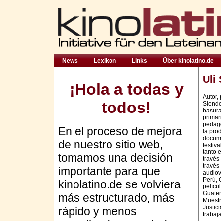
News
Lexikon
Links
Über kinolatino.de
Uli 
¡Hola a todas y
Autor,
todos!
Siendo
basura
primari
pedago
En el proceso de mejora
la pro
docum
de nuestro sitio web,
festiv
tanto 
tomamos una decisión
través
través
importante para que
audiov
Perú, 
kinolatino.de se volviera
pelícu
Guatem
más estructurado, más
Muestr
Justici
rápido y menos
trabaj