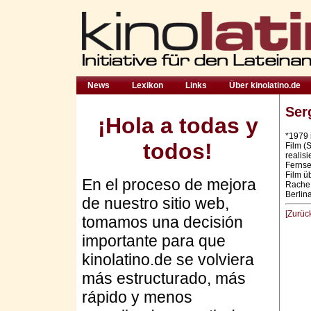
News
Lexikon
Links
Über kinolatino.de
Ser
¡Hola a todas y
*1979 i
todos!
Film (
realis
Fernse
Film ü
En el proceso de mejora
Rache 
Berlin
de nuestro sitio web,
[Zurüc
tomamos una decisión
importante para que
kinolatino.de se volviera
más estructurado, más
rápido y menos