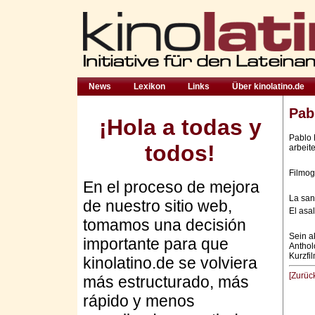
News
Lexikon
Links
Über kinolatino.de
Pab
¡Hola a todas y
Pablo 
todos!
arbeit
Filmog
En el proceso de mejora
La san
de nuestro sitio web,
El asa
tomamos una decisión
Sein a
importante para que
Antho
Kurzf
kinolatino.de se volviera
[Zurüc
más estructurado, más
rápido y menos