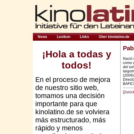
News
Lexikon
Links
Über kinolatino.de
Pab
¡Hola a todas y
Nació 
todos!
como d
del sol
largom
(2009),
En el proceso de mejora
Direct
BAFICI
de nuestro sitio web,
[Zurüc
tomamos una decisión
importante para que
kinolatino.de se volviera
más estructurado, más
rápido y menos