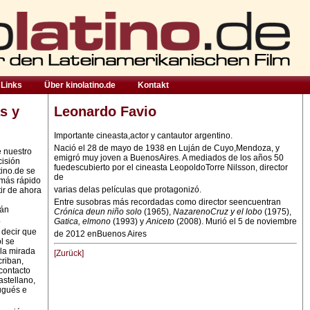
Links
Über kinolatino.de
Kontakt
s y
Leonardo Favio
Importante cineasta,actor y cantautor argentino.
Nació el 28 de mayo de 1938 en Luján de
Cuyo,Mendoza, y
e nuestro
emigró muy joven a BuenosAires. A mediados de los
años 50
cisión
fuedescubierto por el cineasta LeopoldoTorre Nilsson, director
tino.de se
de
 más rápido
varias delas películas que protagonizó.
ir de ahora
Entre susobras más recordadas como
director seencuentran
rán
Crónica deun
niño solo
(1965),
NazarenoCruz y el lobo
(1975),
.
Gatica, elmono
(1993) y
Aniceto
(2008). Murió el 5 de noviembre
 decir que
de 2012 enBuenos Aires
l se
la mirada
[Zurück]
criban,
contacto
astellano,
ugués e