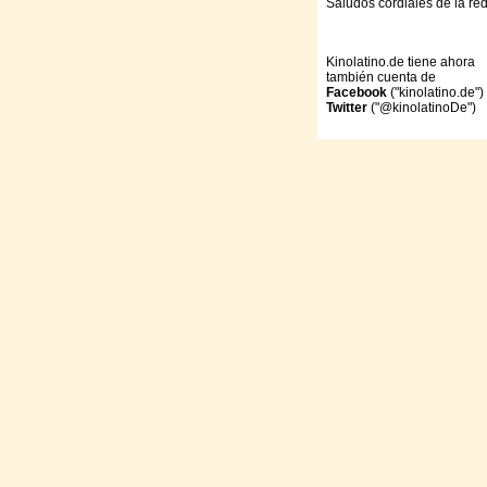
Saludos cordiales de la re
Kinolatino.de tiene ahora
también cuenta de
Facebook
("kinolatino.de")
Twitter
("@kinolatinoDe")