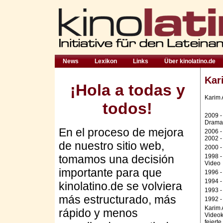
News
Lexikon
Links
Über kinolatino.de
Kar
¡Hola a todas y
Karim 
todos!
2009 -
Drama
En el proceso de mejora
2006 -
2002 
de nuestro sitio web,
2000 -
tomamos una decisión
1998 -
Video
importante para que
1996 -
1994 -
kinolatino.de se volviera
1993 -
más estructurado, más
1992 -
Karim 
rápido y menos
Videok
feiert