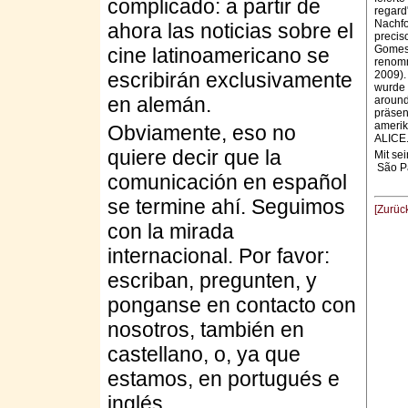
complicado: a partir de
regard
Nachfo
ahora las noticias sobre el
precis
Gomes)
cine latinoamericano se
renomm
escribirán exclusivamente
2009).
wurde 
en alemán.
around
präsen
amerik
Obviamente, eso no
ALICE
quiere decir que la
Mit se
São Pa
comunicación en español
se termine ahí. Seguimos
[Zurüc
con la mirada
internacional. Por favor:
escriban, pregunten, y
ponganse en contacto con
nosotros, también en
castellano, o, ya que
estamos, en portugués e
inglés.