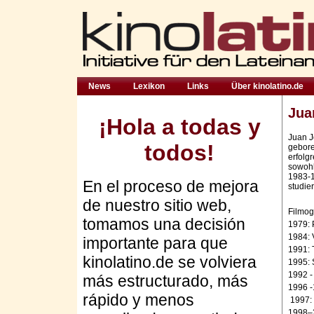
News
Lexikon
Links
Über kinolatino.de
Jua
¡Hola a todas y
Juan J
todos!
gebore
erfolg
sowohl
1983-1
En el proceso de mejora
studier
de nuestro sitio web,
Filmog
tomamos una decisión
1979:
1984:
importante para que
1991:
kinolatino.de se volviera
1995: 
1992 -
más estructurado, más
1996 
rápido y menos
1997:
1998–