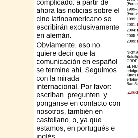
complicado: a partir de
(Ferns
ahora las noticias sobre el
1999–
(Ferns
cine latinoamericano se
1999:
2001:
escribirán exclusivamente
2004:
en alemán.
2005:
2009:
Obviamente, eso no
quiere decir que la
Nicht 
Beteil
comunicación en español
ORDER
EL HIJ
se termine ahí. Seguimos
erfolg
Kinos 
con la mirada
erfolg
San Se
internacional. Por favor:
[Zurüc
escriban, pregunten, y
ponganse en contacto con
nosotros, también en
castellano, o, ya que
estamos, en portugués e
inglés.