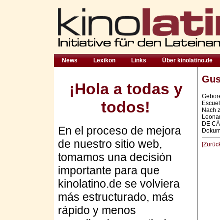
News
Lexikon
Links
Über kinolatino.de
Gus
¡Hola a todas y
Gebore
todos!
Escuel
Nach z
Leona
DE CÁ 
En el proceso de mejora
Dokume
de nuestro sitio web,
[Zurüc
tomamos una decisión
importante para que
kinolatino.de se volviera
más estructurado, más
rápido y menos