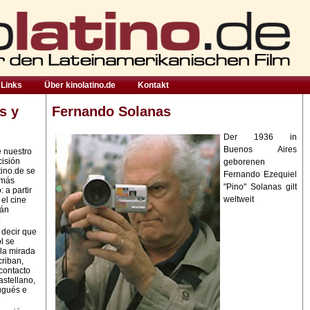
Links
Über kinolatino.de
Kontakt
s y
Fernando Solanas
Der 1936 in
Buenos Aires
e nuestro
cisión
geborenen
tino.de se
Fernando Ezequiel
 más
"Pino" Solanas gilt
 a partir
weltweit
 el cine
rán
.
 decir que
l se
la mirada
criban,
contacto
astellano,
ugués e