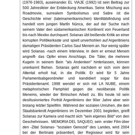
(1976-1983), auseinander. EL VIAJE (1992) ist sein Beitrag zur
500 Jahresfeier der Entdeckung Amerikas. Seine Mischung aus
Roadmovie, surrealem Symbolismus und Satire ist die
Geschichte einer (lateinamerikanischen) Identitätsfindung und
handelt vom jungen Martín Núnca, der auf der Suche nach
seinem Vater den südamerikanischen Kontinent von Feuerland
bis nach Mexiko durchquert. Solanas übt beißende Kritik an einer
korrupten Politikerkaste und spielt unverhohlen auf Argentiniens
damaligen Präsidenten Carlos Saul Menem an. Nur wenig später
wird Solanas -nach einem Interview, in dem er erneut Menem
angreift- das Opfer eines Anschlags. Die Täter, die mehrere
Kugeln in seinem Bein "als Andenken" hinterlassen, können
unerkannt fliehen. Solanas geht nachdem er sich vom dem
Attentat erholt hat, in die Politik. Er wird für 5 Jahre
Parlamentsabgeordneter und kandidiert sogar für das
Präsidentenamt. 1998 wendet er sich mit LA NUBE, einem
metaphorischen Pamphlet gegen die neoliberale Politik
Menems, wieder der filmischen Arbeit zu. Bis heute ist sein
desillusioniertes Porträt Argentiniens der 90er Jahre aber sein
bislang letzter Spielfilm. Während der sozialen Unruhen, die den
Staatsbankrott Argentiniens im Dezember 2001 begleiten, greift
Solanas zur Kamera und macht sich "sein eigenes Bild" von den
Geschehnissen. MEMORIA DEL SAQUEO, sein erster Film über
den -Zitat Solanas- "sozialen Genozid" des Landes, wird 2004
bei der Berlinale präsentiert, der Regisseur wird für sein