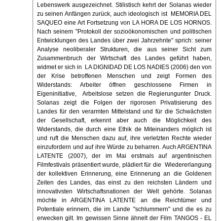
Lebenswerk ausgezeichnet. Stilistisch kehrt der Solanas wieder
zu seinen Anfängen zurück, auch ideologisch ist MEMORIA DEL
SAQUEO eine Art Fortsetzung von LA HORA DE LOS HORNOS.
Nach seinem "Protokoll der sozioökonomischen und politischen
Entwicklungen des Landes über zwei Jahrzehnte" sprich: seiner
Analyse neoliberaler Strukturen, die aus seiner Sicht zum
Zusammenbruch der Wirtschaft des Landes geführt haben,
widmet er sich in LA DIGNIDAD DE LOS NADIES (2006) den von
der Krise betroffenen Menschen und zeigt Formen des
Widerstands: Arbeiter öffnen geschlossene Firmen in
Eigeninitiative, Arbeitslose setzen die Regierungunter Druck.
Solanas zeigt die Folgen der rigorosen Privatisierung des
Landes für den verarmten Mittelstand und für die Schwächsten
der Gesellschaft, erkennt aber auch die Möglichkeit des
Widerstands, die durch eine Ethik de Miteinanders möglich ist
und ruft die Menschen dazu auf, ihre verletzten Rechte wieder
einzufordern und auf ihre Würde zu beharren. Auch ARGENTINA
LATENTE (2007), der im Mai erstmals auf argentinischen
Filmfestivals präsentiert wurde, plädiert für die Wiedererlangung
der kollektiven Erinnerung, eine Erinnerung an die Goldenen
Zeiten des Landes, das einst zu den reichsten Ländern und
innovativsten Wirtschaftsnationen der Welt gehörte. Solanas
möchte in ARGENTINA LATENTE an die Reichtümer und
Potentiale erinnern, die im Lande "schlummern" und die es zu
erwecken gilt. Im gewissen Sinne ähnelt der Film TANGOS - EL