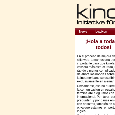
News
Lexikon
¡Hola a toda
todos!
En el proceso de mejora d
sitio web, tomamos una de
importante para que kinola
volviera más estructurado,
rápido y menos complicado:
de ahora las noticias sobre
latinoamericano se escribi
exclusivamente en alemán
Obviamente, eso no quiere
la comunicación en españo
termine ahí. Seguimos con 
internacional. Por favor: es
pregunten, y ponganse en 
con nosotros, también en c
o, ya que estamos, en port
inglés.