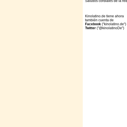
Saludos cordiales de la re
Kinolatino.de tiene ahora
también cuenta de
Facebook
("kinolatino.de")
Twitter
("@kinolatinoDe")