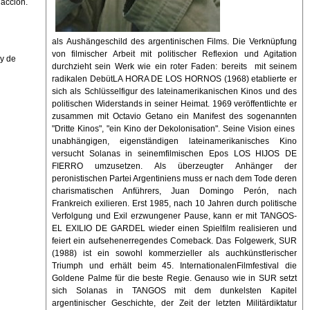
dacción.
als Aushängeschild des argentinischen Films. Die Verknüpfung
von filmischer Arbeit mit politischer Reflexion und Agitation
 y de
durchzieht sein Werk wie ein roter Faden: bereits mit seinem
radikalen DebütLA HORA DE LOS HORNOS (1968) etablierte er
sich als Schlüsselfigur des lateinamerikanischen Kinos und des
politischen Widerstands in seiner Heimat. 1969 veröffentlichte er
zusammen mit Octavio Getano ein Manifest des sogenannten
"Dritte Kinos", "ein Kino der Dekolonisation". Seine Vision eines
unabhängigen, eigenständigen lateinamerikanisches Kino
versucht Solanas in seinemfilmischen Epos LOS HIJOS DE
FIERRO umzusetzen. Als überzeugter Anhänger der
peronistischen Partei Argentiniens muss er nach dem Tode deren
charismatischen Anführers, Juan Domingo Perón, nach
Frankreich exilieren. Erst 1985, nach 10 Jahren durch politische
Verfolgung und Exil erzwungener Pause, kann er mit TANGOS-
EL EXILIO DE GARDEL wieder einen Spielfilm realisieren und
feiert ein aufsehenerregendes Comeback. Das Folgewerk, SUR
(1988) ist ein sowohl kommerzieller als auchkünstlerischer
Triumph und erhält beim 45. InternationalenFilmfestival die
Goldene Palme für die beste Regie. Genauso wie in SUR setzt
sich Solanas in TANGOS mit dem dunkelsten Kapitel
argentinischer Geschichte, der Zeit der letzten Militärdiktatur