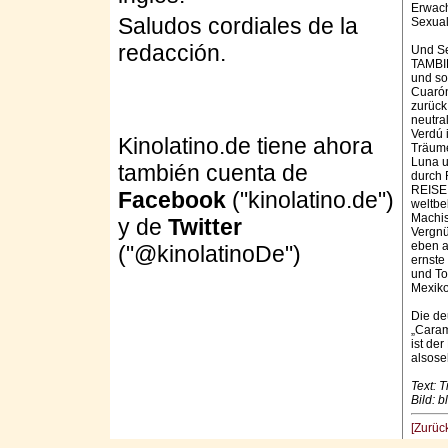
Erwach
Saludos cordiales de la
Sexuali
redacción.
Und Se
TAMBIÉ
und so
Cuarón
zurück
neutra
Verdú 
Kinolatino.de tiene ahora
Träume
Luna u
también cuenta de
durch
REISE
Facebook
("kinolatino.de")
weltbe
Machis
y de
Twitter
Vergn
eben a
("@kinolatinoDe")
ernste
und To
Mexiko
Die de
„Caram
ist der
alsoseh
Text: T
Bild: b
[Zurüc