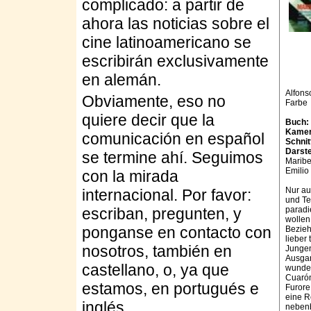
complicado: a partir de
ahora las noticias sobre el
cine latinoamericano se
escribirán exclusivamente
en alemán.
Alfons
Obviamente, eso no
Farbe
quiere decir que la
Buch:
Kame
comunicación en español
Schnit
Darste
se termine ahí. Seguimos
Maribe
Emilio
con la mirada
Nur au
internacional. Por favor:
und Te
escriban, pregunten, y
paradi
wollen
ponganse en contacto con
Bezieh
lieber
nosotros, también en
Jungen
Ausga
castellano, o, ya que
wunder
Cuarón
estamos, en portugués e
Furore
eine R
inglés.
nebenb