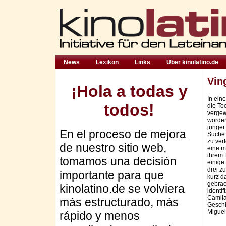
News
Lexikon
Links
Über kinolatino.de
Vin
¡Hola a todas y
In ein
todos!
die To
vergew
worden
junger 
En el proceso de mejora
Suche 
zu ver
de nuestro sitio web,
eine m
ihrem 
tomamos una decisión
eini­­
drei z
importante para que
kurz d
gebrac
kinolatino.de se volviera
identi
Camila
más estructurado, más
Geschi
Miguel
rápido y menos