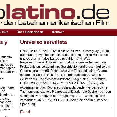
Links
Über kinolatino.de
Kontakt
s y
Universo servilleta
UNIVERSO SERVILLETA ist ein Spielfilm aus Paraguay (2010)
über junge Erwachsene, die zu der kleinen oberen Mittelschicht
e nuestro
und Oberschicht des Landes zu zählen sind. Was
cisión
Regisseur
Luis A. Aguirre macht, ist nicht neu: er hat mehrere
tino.de se
Protagonisten, verzahnt ihre Geschichten und präsentiert so ein
 más rápido
Generationenporträt. Erzählt wird von Félix und seiner Clique,
ir de ahora
die auf der Suche nach der Liebe und nach der Antwort auf
rán
existenzielle und existenzialistische Fragen sind. Teils mutet
.
UNIVERSO SERVILLETA an Y TU MAMÁ TAMBIÉN an, teils
 decir que
experimentiert der Regisseur stilistisch. Leider werden solche
l se
Themenkomplexe wie Homosexualität oder die Suche nach den
la mirada
sexuellen Präferenzen der Protagonisten ein wenig linkisch
criban,
verhandelt. UNIVERSO SERVILLETA verliert dadurch stark an
contacto
Spannung.
astellano,
ugués e
[Zurück]