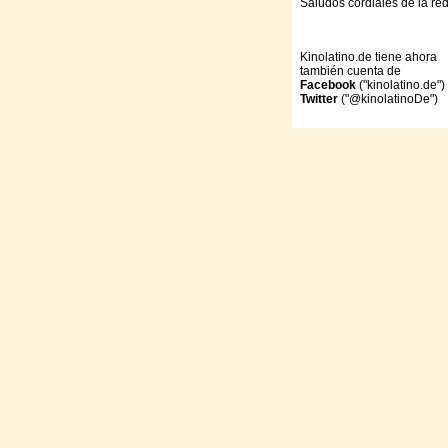
Saludos cordiales de la re
Kinolatino.de tiene ahora
también cuenta de
Facebook
("kinolatino.de")
Twitter
("@kinolatinoDe")