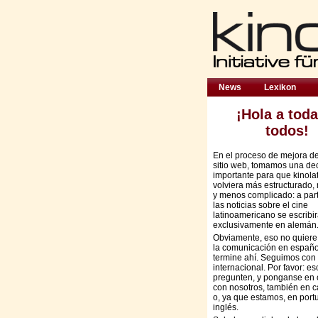
News
Lexikon
¡Hola a toda
todos!
En el proceso de mejora d
sitio web, tomamos una de
importante para que kinola
volviera más estructurado,
y menos complicado: a part
las noticias sobre el cine
latinoamericano se escribi
exclusivamente en alemán
Obviamente, eso no quiere
la comunicación en españo
termine ahí. Seguimos con 
internacional. Por favor: es
pregunten, y ponganse en 
con nosotros, también en c
o, ya que estamos, en port
inglés.