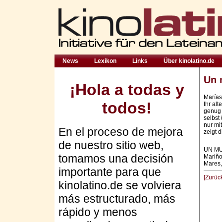
News
Lexikon
Links
Über kinolatino.de
Un 
¡Hola a todas y
Marías 
todos!
Ihr alt
genug 
selbst
nur m
En el proceso de mejora
zeigt 
de nuestro sitio web,
UN MU
tomamos una decisión
Mariño
Mares,
importante para que
[Zurüc
kinolatino.de se volviera
más estructurado, más
rápido y menos