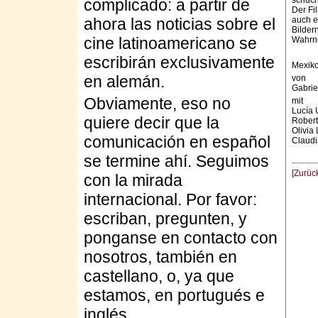
schüch
complicado: a partir de
Der Fil
ahora las noticias sobre el
auch e
Bilder
cine latinoamericano se
Wahrne
escribirán exclusivamente
Mexiko
en alemán.
von
Gabrie
Obviamente, eso no
mit
Lucía 
quiere decir que la
Rober
Olivia
comunicación en español
Claudi
se termine ahí. Seguimos
[Zurüc
con la mirada
internacional. Por favor:
escriban, pregunten, y
ponganse en contacto con
nosotros, también en
castellano, o, ya que
estamos, en portugués e
inglés.