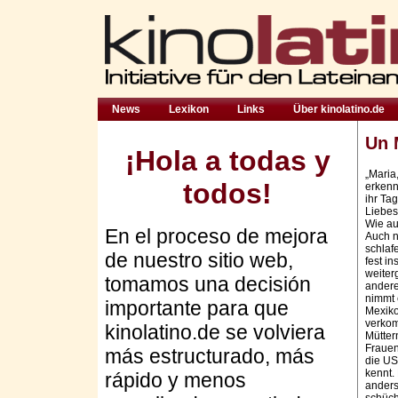
News
Lexikon
Links
Über kinolatino.de
Un 
¡Hola a todas y
„Maria
todos!
erkenn
ihr Ta
Liebes
Wie au
En el proceso de mejora
Auch ni
schlaf
de nuestro sitio web,
fest i
weiter
tomamos una decisión
andere
nimmt 
importante para que
Mexiko
verkom
kinolatino.de se volviera
Mütter
Frauen
más estructurado, más
die US
kennt.
rápido y menos
anders