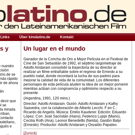
Links
Über kinolatino.de
Kontakt
s y
Un lugar en el mundo
Ganador de la Concha de Oro a Mejor Película en el Festival de
Cine de San Sebastián de 1992, el séptimo largometraje de
e nuestro
Adolfo Aristarain consolidó la trayectoria de su director al
cisión
realizar un filme entrañable sobre el regreso de Ernesto a su
tino.de se
pueblo natal, donde recordará la lucha de sus padres para
 más rápido
mejorar la calidad de vida de la comunidad. Los diferentes
ir de ahora
personajes de esta película aluden la idea de un mejor porvenir
mientras actúan con congruencia y optimismo respecto a su
rán
presente.
.
(Argentina, 1991, 120 mins.)
 decir que
Director: Adolfo Aristarain. Guión: Adolfo Aristarain y Kathy
l se
Saavedra, con la colaboración de Alberto Lecchi. F en C.:
la mirada
Ricardo de Angelis. Música: Emilio Kauderer. Edición: Eduardo
criban,
López. Con: José Sacristán (Hans), Federico Luppi (Mario),
contacto
Cecilia Roth (Ana), Leonor Benedetto (Nelda), Gastón Batyi
astellano,
(Ernesto). Productor: Adolfo Aristarain y Osvaldo Papaleo.
ugués e
[Zurück]