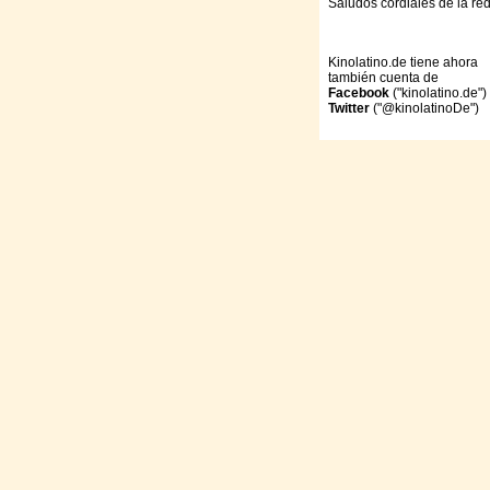
Saludos cordiales de la re
Kinolatino.de tiene ahora
también cuenta de
Facebook
("kinolatino.de")
Twitter
("@kinolatinoDe")