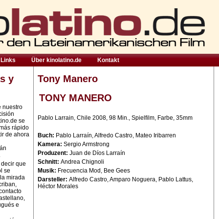
Links
Über kinolatino.de
Kontakt
s y
Tony Manero
TONY MANERO
e nuestro
cisión
Pablo Larrain, Chile 2008, 98 Min., Spielfilm, Farbe, 35mm
tino.de se
 más rápido
ir de ahora
Buch:
Pablo Larraín, Alfredo Castro, Mateo Iribarren
Kamera:
Sergio Armstrong
rán
Produzent:
Juan de Díos Larraín
.
Schnitt:
Andrea Chignoli
 decir que
l se
Musik:
Frecuencia Mod, Bee Gees
la mirada
Darsteller:
Alfredo Castro, Amparo Noguera, Pablo Lattus,
criban,
Héctor Morales
contacto
astellano,
ugués e