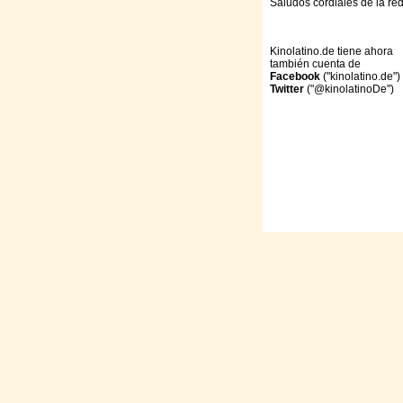
Saludos cordiales de la re
Kinolatino.de tiene ahora
también cuenta de
Facebook
("kinolatino.de")
Twitter
("@kinolatinoDe")