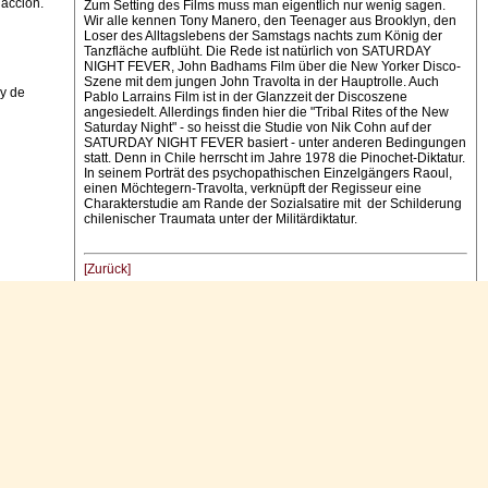
dacción.
Zum Setting des Films muss man eigentlich nur wenig sagen.
Wir alle kennen Tony Manero, den Teenager aus Brooklyn, den
Loser des Alltagslebens der Samstags nachts zum König der
Tanzfläche aufblüht. Die Rede ist natürlich von SATURDAY
NIGHT FEVER, John Badhams Film über die New Yorker Disco-
Szene mit dem jungen John Travolta in der Hauptrolle. Auch
 y de
Pablo Larrains Film ist in der Glanzzeit der Discoszene
angesiedelt. Allerdings finden hier die "Tribal Rites of the New
Saturday Night" - so heisst die Studie von Nik Cohn auf der
SATURDAY NIGHT FEVER basiert - unter anderen Bedingungen
statt. Denn in Chile herrscht im Jahre 1978 die Pinochet-Diktatur.
In seinem Porträt des psychopathischen Einzelgängers Raoul,
einen Möchtegern-Travolta, verknüpft der Regisseur eine
Charakterstudie am Rande der Sozialsatire mit der Schilderung
chilenischer Traumata unter der Militärdiktatur.
[Zurück]