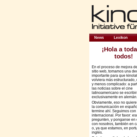
News
Lexikon
¡Hola a toda
todos!
En el proceso de mejora d
sitio web, tomamos una de
importante para que kinola
volviera más estructurado,
y menos complicado: a part
las noticias sobre el cine
latinoamericano se escribi
exclusivamente en alemán
Obviamente, eso no quiere
la comunicación en españo
termine ahí. Seguimos con 
internacional. Por favor: es
pregunten, y ponganse en 
con nosotros, también en c
o, ya que estamos, en port
inglés.