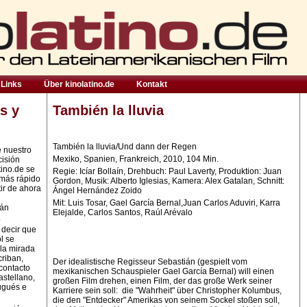
Links
Über kinolatino.de
Kontakt
s y
También la lluvia
También la lluvia/Und dann der Regen
e nuestro
Mexiko, Spanien, Frankreich, 2010, 104 Min.
cisión
tino.de se
Regie: Icíar Bollaín, Drehbuch: Paul Laverty, Produktion: Juan
 más rápido
Gordon, Musik: Alberto Iglesias, Kamera: Alex Gatalan, Schnitt:
ir de ahora
Ángel Hernández Zoido
Mit: Luis Tosar, Gael García Bernal,Juan Carlos Aduviri, Karra
rán
Elejalde, Carlos Santos, Raúl Arévalo
.
 decir que
l se
la mirada
criban,
Der idealistische Regisseur Sebastián (gespielt vom
contacto
mexikanischen Schauspieler Gael García Bernal) will einen
astellano,
großen Film drehen, einen Film, der das große Werk seiner
ugués e
Karriere sein soll: die "Wahrheit" über Christopher Kolumbus,
die den "Entdecker" Amerikas von seinem Sockel stoßen soll,