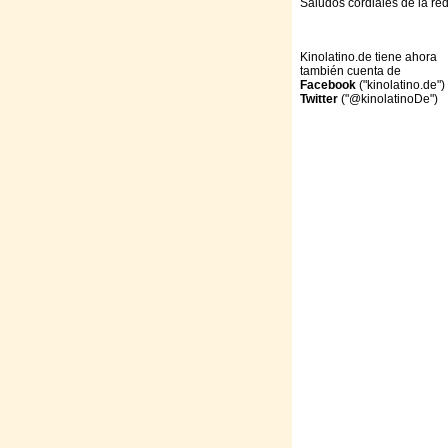
Saludos cordiales de la re
Kinolatino.de tiene ahora
también cuenta de
Facebook
("kinolatino.de")
Twitter
("@kinolatinoDe")