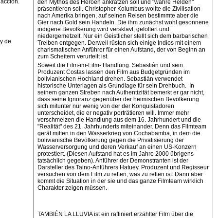
dacción.
den Mythos des Heroen ankratzen soll und "wahre Helden"
präsentieren soll. Christopher Kolumbus wollte die Zivilisation
nach Amerika bringen, auf seinen Reisen bestimmte aber die
Gier nach Gold sein Handeln. Die ihm zunächst wohl gesonnene
indigene Bevölkerung wird versklavt, gefoltert und
niedergemetzelt. Nur ein Geistlicher stellt sich dem barbarischen
 y de
Treiben entgegen. Derweil rüsten sich einige Indios mit einem
charismatischen Anführer für einen Aufstand, der von Beginn an
zum Scheitern verurteilt ist.
Soweit die Film-im-Film- Handlung. Sebastián und sein
Produzent Costas lassen den Film aus Budgetgründen im
bolivianischen Hochland drehen. Sebastián verwendet
historische Unterlagen als Grundlage für sein Drehbuch. In
seinem ganzen Streben nach Authentizität bemerkt er gar nicht,
dass seine Ignoranz gegenüber der heimischen Bevölkerung
sich mitunter nur wenig von der der Konquistadoren
unterscheidet, die er negativ porträtieren will. Immer mehr
verschmelzen die Handlung aus dem 16. Jahrhundert und die
"Realität" des 21. Jahrhunderts miteinander. Denn das Filmteam
gerät mitten in den Wasserkrieg von Cochabamba, in dem die
bolivianische Bevölkerung gegen die Privatisierung der
Wasserversorgung und deren Verkauf an einen US-Konzern
protestiert. (Diesen Aufstand hat es im Jahre 2000 übrigens
tatsächlich gegeben). Anführer der Demonstranten ist der
Darsteller des Taino-Anführers Hatuey. Produzent und Regisseur
versuchen von dem Film zu retten, was zu retten ist. Dann aber
kommt die Situation in der sie und das ganze Filmteam wirklich
Charakter zeigen müssen.
TAMBIÉN LA LLUVIA ist ein raffiniert erzählter Film über die