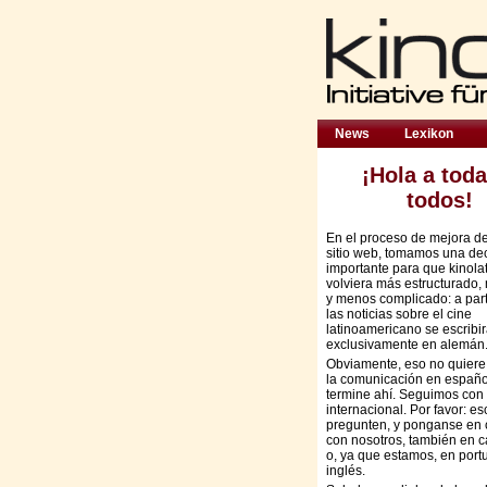
News
Lexikon
¡Hola a toda
todos!
En el proceso de mejora d
sitio web, tomamos una de
importante para que kinola
volviera más estructurado,
y menos complicado: a part
las noticias sobre el cine
latinoamericano se escribi
exclusivamente en alemán
Obviamente, eso no quiere
la comunicación en españo
termine ahí. Seguimos con 
internacional. Por favor: es
pregunten, y ponganse en 
con nosotros, también en c
o, ya que estamos, en port
inglés.