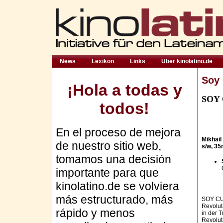
News
Lexikon
Links
Über kinolatino.de
Soy
¡Hola a todas y
SOY
todos!
En el proceso de mejora
Mikhail
de nuestro sitio web,
s/w, 3
tomamos una decisión
importante para que
kinolatino.de se volviera
más estructurado, más
SOY CUB
Revoluti
rápido y menos
in der 
Revolut