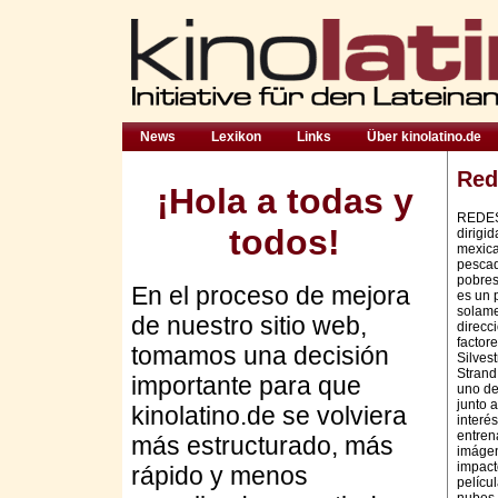
News
Lexikon
Links
Über kinolatino.de
Red
¡Hola a todas y
REDES 
todos!
dirigi
mexica
pescad
pobres
En el proceso de mejora
es un 
solame
de nuestro sitio web,
direcc
factor
tomamos una decisión
Silvest
Strand.
importante para que
uno de
junto a
kinolatino.de se volviera
interés
entren
más estructurado, más
imágen
impacto
rápido y menos
pelícu