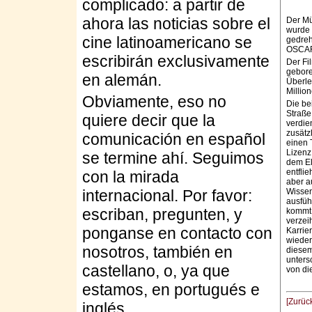
complicado: a partir de
ahora las noticias sobre el
Der Mü
wurde 
cine latinoamericano se
gedreh
OSCAR
escribirán exclusivamente
Der Fi
gebore
en alemán.
Überle
Millio
Obviamente, eso no
Die be
Straße
quiere decir que la
verdie
zusätz
comunicación en español
einen 
Lizenz
se termine ahí. Seguimos
dem El
entfli
con la mirada
aber a
Wissen
internacional. Por favor:
ausfüh
escriban, pregunten, y
kommt 
verzeih
ponganse en contacto con
Karrier
wieder
nosotros, también en
diesem
unters
castellano, o, ya que
von di
estamos, en portugués e
[Zurüc
inglés.