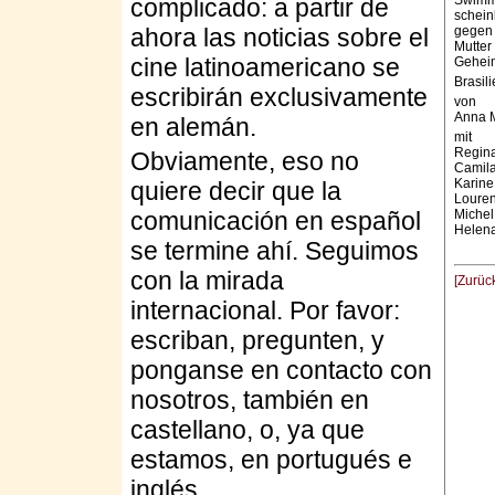
Swimmi
complicado: a partir de
schein
ahora las noticias sobre el
gegen 
Mutter
cine latinoamericano se
Geheim
Brasil
escribirán exclusivamente
von
Anna M
en alemán.
mit
Regin
Obviamente, eso no
Camila
Karine
quiere decir que la
Louren
comunicación en español
Michel
Helena
se termine ahí. Seguimos
con la mirada
[Zurüc
internacional. Por favor:
escriban, pregunten, y
ponganse en contacto con
nosotros, también en
castellano, o, ya que
estamos, en portugués e
inglés.