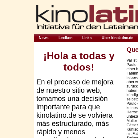
News
Lexikon
Links
Über kinolatino.de
Que
¡Hola a todas y
Val is
todos!
Paulo.
einer 
Fabinho
liebev
En el proceso de mejora
aber w
zurück
de nuestro sitio web,
haben 
kündig
tomamos una decisión
selbst
Paulo 
importante para que
keines
Herrsc
kinolatino.de se volviera
unterz
Mutter
más estructurado, más
Gästez
Kühlsch
rápido y menos
mit Fa