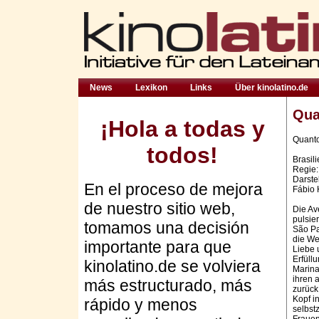
News
Lexikon
Links
Über kinolatino.de
Qua
¡Hola a todas y
Quant
todos!
Brasil
Regie:
Darstel
En el proceso de mejora
Fábio 
de nuestro sitio web,
Die Av
pulsie
tomamos una decisión
São Pa
die We
importante para que
Liebe 
Erfüll
kinolatino.de se volviera
Marina 
ihren 
más estructurado, más
zurück
Kopf i
rápido y menos
selbst