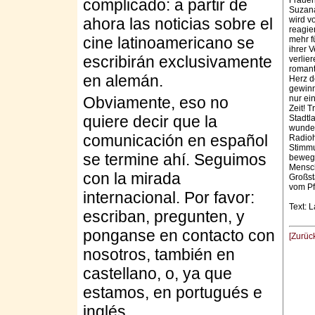
Frauen
complicado: a partir de
Suzana
ahora las noticias sobre el
wird v
reagie
cine latinoamericano se
mehr f
ihrer 
escribirán exclusivamente
verlier
romant
en alemán.
Herz de
gewinn
Obviamente, eso no
nur ei
Zeit! 
quiere decir que la
Stadtl
wunder
comunicación en español
Radioh
Stimmu
se termine ahí. Seguimos
bewege
Mensch
con la mirada
Großs
vom P
internacional. Por favor:
Text: 
escriban, pregunten, y
ponganse en contacto con
[Zurüc
nosotros, también en
castellano, o, ya que
estamos, en portugués e
inglés.