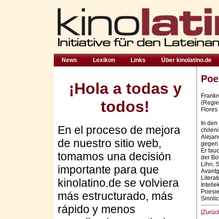
News
Lexikon
Links
Über kinolatino.de
Poe
¡Hola a todas y
Frankr
todos!
(Regie
Flores
In den
En el proceso de mejora
chilen
Alejan
de nuestro sitio web,
gegen 
Er tau
tomamos una decisión
der Bo
Lihn, 
importante para que
Avant
Litera
kinolatino.de se volviera
Intell
Poesie
más estructurado, más
Sinnlic
rápido y menos
[Zurüc