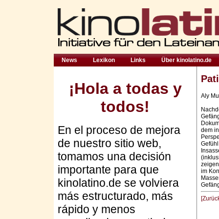
News
Lexikon
Links
Über kinolatino.de
Pat
¡Hola a todas y
Aly Mu
todos!
Nachde
Gefäng
Dokume
En el proceso de mejora
dem in
Perspe
de nuestro sitio web,
Gefühl
Insass
tomamos una decisión
(inklu
zeigen
importante para que
im Kon
Massen
kinolatino.de se volviera
Gefäng
más estructurado, más
[Zurüc
rápido y menos