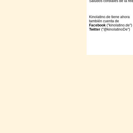
Saludos cordiales de la re
Kinolatino.de tiene ahora
también cuenta de
Facebook
("kinolatino.de")
Twitter
("@kinolatinoDe")