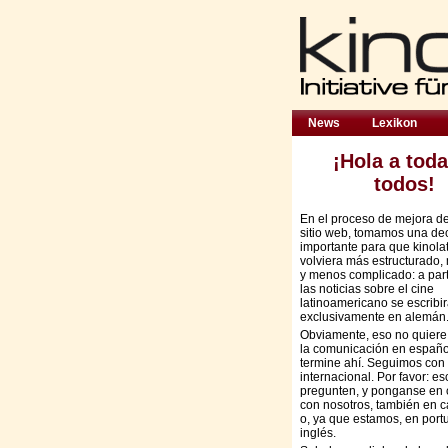
News
Lexikon
¡Hola a toda
todos!
En el proceso de mejora d
sitio web, tomamos una de
importante para que kinola
volviera más estructurado,
y menos complicado: a part
las noticias sobre el cine
latinoamericano se escribi
exclusivamente en alemán
Obviamente, eso no quiere
la comunicación en españo
termine ahí. Seguimos con 
internacional. Por favor: es
pregunten, y ponganse en 
con nosotros, también en c
o, ya que estamos, en port
inglés.