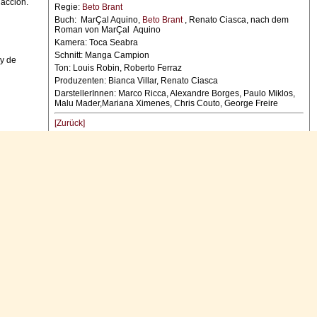
dacción.
Regie:
Beto Brant
Buch: MarÇal Aquino,
Beto Brant
, Renato Ciasca, nach dem
Roman von MarÇal Aquino
Kamera: Toca Seabra
Schnitt: Manga Campion
 y de
Ton: Louis Robin, Roberto Ferraz
Produzenten: Bianca Villar, Renato Ciasca
DarstellerInnen: Marco Ricca, Alexandre Borges, Paulo Miklos,
Malu Mader,Mariana Ximenes, Chris Couto, George Freire
[Zurück]