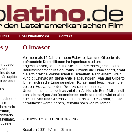
Links
Über kinolatino.de
Kontakt
s y
O invasor
Vor mehr als 15 Jahren haben Estevao, Ivan und Gilberto als
befreundete Kommilitonen ihr Ingenieursstudium
e nuestro
abgeschlossen, seither sind sie Teilhaber eines gemeinsamen
cisión
Bauunternehmens in Sao Paulo. Obwohl die Firma floriert, droht
tino.de se
die erfolgreiche Partnerschaft zu scheitern. Nach einem Streit
 más rápido
kündigt Estevao an, seine Anteile abzustoßen. Ivan und Gilberto
ir de ahora
fühlen sich in die Enge getrieben. Kurzerhand beschließen die
beiden, Estevao aus dem Weg zu räumen, und das
rán
Unternehmen unter sich aufzuteilen. Anísio, ein Berufskiller, soll
.
den schmutzigen Job übernehmen, mehr und mehr wird er aber
 decir que
auch für Ivan und Gilberto zu einem Risiko. Die Gewalt, die sie
l se
heraufbeschworen haben, ist kaum noch kontrollierbar.
la mirada
criban,
contacto
O INVASOR/ DER EINDRINGLING
astellano,
ugués e
Brasilien 2001, 97 min., 35 mm