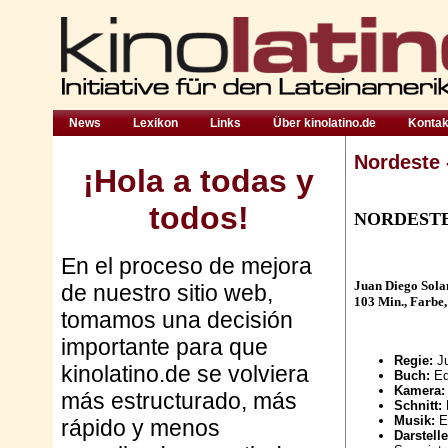
News
Lexikon
Links
Über kinolatino.de
Kontak
Nordeste 
¡Hola a todas y
todos!
NORDESTE
En el proceso de mejora
Juan Diego Sola
de nuestro sitio web,
103 Min., Farbe
tomamos una decisión
importante para que
Regie:
J
kinolatino.de se volviera
Buch:
Ed
Kamera
más estructurado, más
Schnitt:
Musik:
E
rápido y menos
Darstell