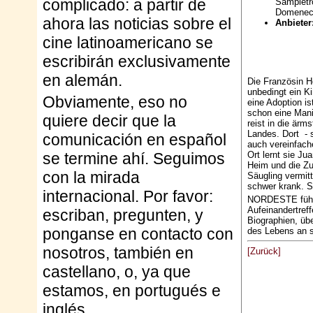
complicado: a partir de
Sampietr
Domenec
ahora las noticias sobre el
Anbieter
cine latinoamericano se
escribirán exclusivamente
en alemán.
Die Französin Hé
unbedingt ein Ki
Obviamente, eso no
eine Adoption is
schon eine Mani
quiere decir que la
reist in die ärm
Landes. Dort - 
comunicación en español
auch vereinfach
Ort lernt sie Ju
se termine ahí. Seguimos
Heim und die Zu
con la mirada
Säugling vermitt
schwer krank. Si
internacional. Por favor:
NORDESTE führt
Aufeinandertref
escriban, pregunten, y
Biographien, üb
ponganse en contacto con
des Lebens an s
nosotros, también en
[Zurück]
castellano, o, ya que
estamos, en portugués e
inglés.