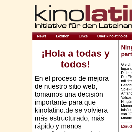
News
Lexikon
Links
Über kinolatino.de
Nin
¡Hola a todas y
par
todos!
Gleich
lugar e
Dichot
En el proceso de mejora
Die Ei
mit de
de nuestro sitio web,
Geschi
Spiel-
tomamos una decisión
Anfang
Valpar
importante para que
Ningún
Momen
kinolatino.de se volviera
tatsäc
von JO
más estructurado, más
Minut
rápido y menos
[Zurüc