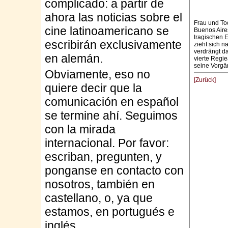
complicado: a partir de
ahora las noticias sobre el
Frau und Toc
cine latinoamericano se
Buenos Aires
tragischen 
escribirán exclusivamente
zieht sich n
verdrängt d
en alemán.
vierte Regie
seine Vorgä
Obviamente, eso no
[Zurück]
quiere decir que la
comunicación en español
se termine ahí. Seguimos
con la mirada
internacional. Por favor:
escriban, pregunten, y
ponganse en contacto con
nosotros, también en
castellano, o, ya que
estamos, en portugués e
inglés.