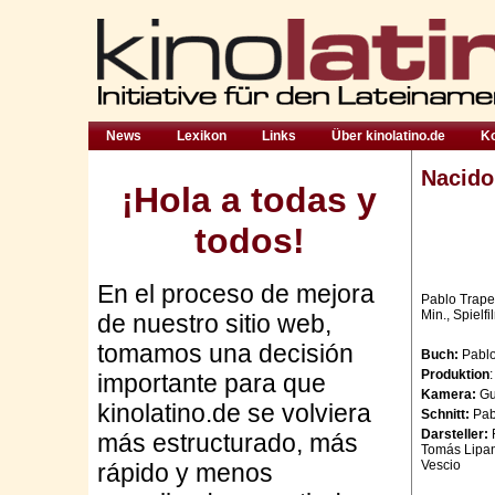
News
Lexikon
Links
Über kinolatino.de
Ko
Nacido
¡Hola a todas y
todos!
En el proceso de mejora
Pablo Traper
Min., Spielf
de nuestro sitio web,
tomamos una decisión
Buch:
Pablo
Produktion
importante para que
Kamera:
Gu
kinolatino.de se volviera
Schnitt:
Pab
Darsteller:
más estructurado, más
Tomás Lipan 
Vescio
rápido y menos