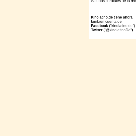
Saludos cordiales de la re
Kinolatino.de tiene ahora
también cuenta de
Facebook
("kinolatino.de")
Twitter
("@kinolatinoDe")