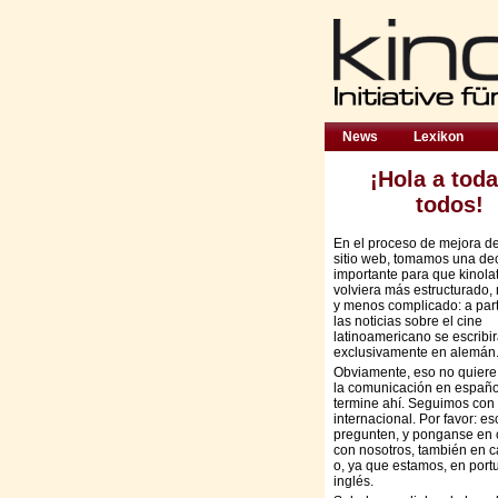
News
Lexikon
¡Hola a toda
todos!
En el proceso de mejora d
sitio web, tomamos una de
importante para que kinola
volviera más estructurado,
y menos complicado: a part
las noticias sobre el cine
latinoamericano se escribi
exclusivamente en alemán
Obviamente, eso no quiere
la comunicación en españo
termine ahí. Seguimos con 
internacional. Por favor: es
pregunten, y ponganse en 
con nosotros, también en c
o, ya que estamos, en port
inglés.