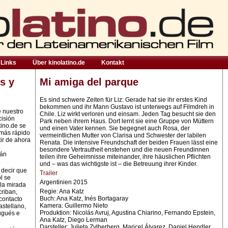
Links
Über kinolatino.de
Kontakt
s y
Mi amiga del parque
Es sind schwere Zeiten für Liz: Gerade hat sie ihr erstes Kind
bekommen und ihr Mann Gustavo ist unterwegs auf Filmdreh in
e nuestro
Chile. Liz wirkt verloren und einsam. Jeden Tag besucht sie den
cisión
Park neben ihrem Haus. Dort lernt sie eine Gruppe von Müttern
tino.de se
und einen Vater kennen. Sie begegnet auch Rosa, der
 más rápido
vermeintlichen Mutter von Clarisa und Schwester der labilen
ir de ahora
Renata. Die intensive Freundschaft der beiden Frauen lässt eine
besondere Vertrautheit enstehen und die neuen Freundinnen
rán
teilen ihre Geheimnisse miteinander, ihre häuslichen Pflichten
.
und – was das wichtigste ist – die Betreuung ihrer Kinder.
 decir que
Trailer
l se
Argentinien 2015
la mirada
Regie: Ana Katz
criban,
Buch: Ana Katz, Inés Bortagaray
contacto
Kamera: Guillermo Nieto
astellano,
Produktion: Nicolás Avruj, Agustina Chiarino, Fernando Epstein,
ugués e
Ana Katz, Diego Lerman
Darsteller: Julieta Zylberberg, Maricel Álvarez, Daniel Hendler,