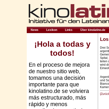
News
Lexikon
Links
Über kinolatino.de
Los
¡Hola a todas y
Drei S
todos!
argent
Gemein
Spital
teilen
En el proceso de mejora
wird d
Einwoh
de nuestro sitio web,
tomamos una decisión
Argent
und Sa
importante para que
Bianco
Kamera
kinolatino.de se volviera
[Zurüc
más estructurado, más
rápido y menos