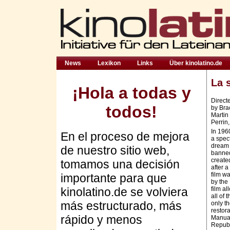
News
Lexikon
Links
Über kinolatino.de
La 
¡Hola a todas y
Direct
todos!
by Bra
Martin
Perrin
In 196
En el proceso de mejora
a spec
dream 
de nuestro sitio web,
banned
create
tomamos una decisión
after a
film w
importante para que
by the 
kinolatino.de se volviera
film a
all of
más estructurado, más
only th
restor
rápido y menos
Manual
Republ