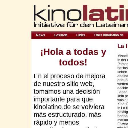
News
Lexikon
Links
Über kinolatino.de
La 
¡Hola a todas y
Misael 
todos!
in der
Pampa.
hat fa
sehen 
En el proceso de mejora
aneina
erlaub
de nuestro sitio web,
werfen
dachte
tomamos una decisión
Lande d
kein p
importante para que
was ei
Kino. E
kinolatino.de se volviera
in La 
betäti
más estructurado, más
beobac
markan
rápido y menos
Es war