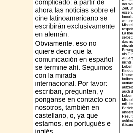
wie Mis
complicado: a partir de
der Wil
ahora las noticias sobre el
Zeit, 
essen,
cine latinoamericano se
Innerh
wir uns
escribirán exclusivamente
Misael
respek
en alemán.
La libe
selbst
Obviamente, eso no
das nic
einzub
quiere decir que la
Bewegu
als Fil
comunicación en español
Außerg
nichts,
se termine ahí. Seguimos
Leben 
Kindes
con la mirada
Unerwa
halbes
internacional. Por favor:
auffäl
aufzei
escriban, pregunten, y
auch d
Leben 
ponganse en contacto con
Misael
mit de
nosotros, también en
Bezieh
andere
castellano, o, ya que
Result
gefilm
estamos, en portugués e
(Lisan
inglés.