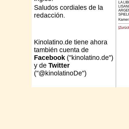
LA LI
Saludos cordiales de la
LISA
ARGEN
redacción.
SPIEL
Kamera
[Zurüc
Kinolatino.de tiene ahora
también cuenta de
Facebook
("kinolatino.de")
y de
Twitter
("@kinolatinoDe")