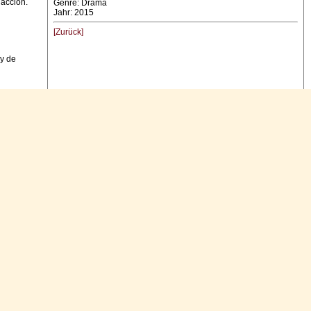
dacción.
Genre: Drama
Jahr: 2015
[Zurück]
 y de