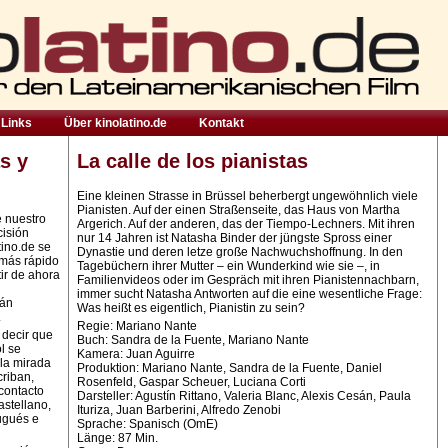
Links
Über kinolatino.de
Kontakt
s y
La calle de los pianistas
Eine kleinen Strasse in Brüssel beherbergt ungewöhnlich viele
Pianisten. Auf der einen Straßenseite, das Haus von Martha
e nuestro
Argerich. Auf der anderen, das der Tiempo-Lechners. Mit ihren
cisión
nur 14 Jahren ist Natasha Binder der jüngste Spross einer
tino.de se
Dynastie und deren letze große Nachwuchshoffnung. In den
 más rápido
Tagebüchern ihrer Mutter – ein Wunderkind wie sie –, in
ir de ahora
Familienvideos oder im Gespräch mit ihren Pianistennachbarn,
immer sucht Natasha Antworten auf die eine wesentliche Frage:
rán
Was heißt es eigentlich, Pianistin zu sein?
.
Regie: Mariano Nante
 decir que
Buch: Sandra de la Fuente, Mariano Nante
l se
Kamera: Juan Aguirre
la mirada
Produktion: Mariano Nante, Sandra de la Fuente, Daniel
criban,
Rosenfeld, Gaspar Scheuer, Luciana Corti
contacto
Darsteller: Agustín Rittano, Valeria Blanc, Alexis Cesán, Paula
astellano,
Ituriza, Juan Barberini, Alfredo Zenobi
ugués e
Sprache: Spanisch (OmE)
Länge: 87 Min.