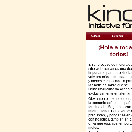
News
Lexikon
¡Hola a toda
todos!
En el proceso de mejora d
sitio web, tomamos una de
importante para que kinola
volviera más estructurado,
y menos complicado: a part
las noticias sobre el cine
latinoamericano se escribi
exclusivamente en alemán
Obviamente, eso no quiere
la comunicación en españo
termine ahí. Seguimos con 
internacional. Por favor: es
pregunten, y ponganse en 
con nosotros, también en c
o, ya que estamos, en port
inglés.