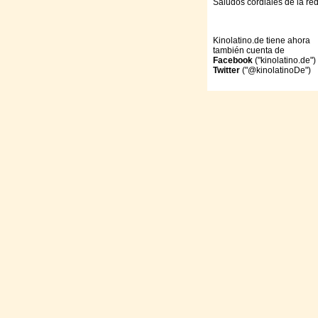
Saludos cordiales de la re
Kinolatino.de tiene ahora
también cuenta de
Facebook
("kinolatino.de")
Twitter
("@kinolatinoDe")