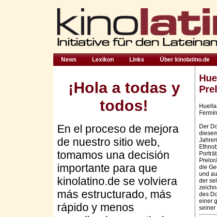
News
Lexikon
Links
Über kinolatino.de
Hue
¡Hola a todas y
Pre
todos!
Huella
Fermín
En el proceso de mejora
Der Do
diesem
de nuestro sitio web,
Jahren
Ethnob
tomamos una decisión
Porträ
Prelor
importante para que
die Ge
und au
kinolatino.de se volviera
der se
zeichn
más estructurado, más
des Do
einer 
rápido y menos
seiner