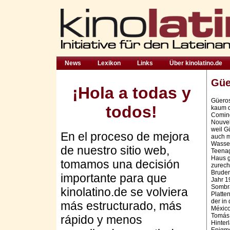
News
Lexikon
Links
Über kinolatino.de
Güe
¡Hola a todas y
Güeros
todos!
kaum d
Comin
Nouvel
weil G
En el proceso de mejora
auch m
Wasser
de nuestro sitio web,
Teenag
Haus g
tomamos una decisión
zurech
Bruder
importante para que
Jahr 1
Sombra
kinolatino.de se volviera
Platte
der in
más estructurado, más
México
Tomás 
rápido y menos
Hinter