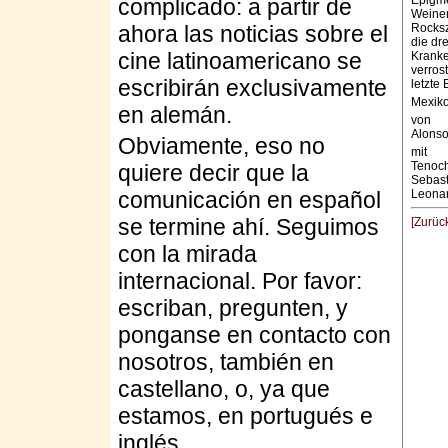
Epigme
complicado: a partir de
Weinen
ahora las noticias sobre el
Rocksz
die dr
cine latinoamericano se
Kranke
verros
escribirán exclusivamente
letzte
Mexiko
en alemán.
von
Alonso
Obviamente, eso no
mit
Tenoch
quiere decir que la
Sebast
comunicación en español
Leonar
se termine ahí. Seguimos
[Zurüc
con la mirada
internacional. Por favor:
escriban, pregunten, y
ponganse en contacto con
nosotros, también en
castellano, o, ya que
estamos, en portugués e
inglés.