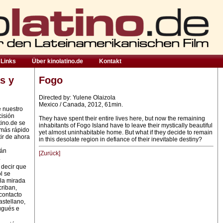
Links
Über kinolatino.de
Kontakt
s y
Fogo
Directed by: Yulene Olaizola
Mexico / Canada, 2012, 61min.
e nuestro
cisión
They have spent their entire lives here, but now the remaining
tino.de se
inhabitants of Fogo Island have to leave their mystically beautiful
 más rápido
yet almost uninhabitable home. But what if they decide to remain
ir de ahora
in this desolate region in defiance of their inevitable destiny?
rán
[Zurück]
.
 decir que
l se
la mirada
criban,
contacto
astellano,
ugués e