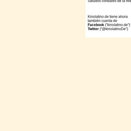
Saludos cordiales de la re
Kinolatino.de tiene ahora
también cuenta de
Facebook
("kinolatino.de")
Twitter
("@kinolatinoDe")