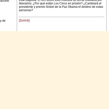
esta tragedia. El film sobre todo muestra su lucha cotidiana por
dacción.
liberarlos: ¿Por qué están Los Cinco en prisión? ¿Cambiará el
presidente y premio Nobel de la Paz Obama el destino de estas
personas?
[Zurück]
 y de