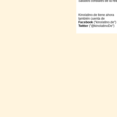
Saludos cordiales de la re
Kinolatino.de tiene ahora
también cuenta de
Facebook
("kinolatino.de")
Twitter
("@kinolatinoDe")