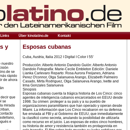
Links
Über kinolatino.de
Kontakt
s y
Esposas cubanas
Cuba, Austria, Italia 2012 I Digital I Color I 55'
e nuestro
Producción: Alberto Antonio Dandolo Guión: Alberto Antonio
cisión
Dandolo Fotografía: Marie-Cecile Embleton Edición: Daniele
tino.de se
Lianka Carlevaro Reparto: Rosa Aurora Freijanes, Adriana
 más rápido
Perez O'connor, Olga Salanueva Arango, Elizabeth Palmeiro
ir de ahora
Casado, Mirta Rodriguez, Olga Salanueva Arango, Ivette and
Irma Gonzales Salanueva
rán
Sinopsis
.
Esposas cubanas cuenta la trágica historia de Los Cinco: cinco
 decir que
agentes de inteligencia cubanos encarcelados en EEUU desde
l se
1998. Su crimen: proteger a su país y a su pueblo de
la mirada
organizaciones paramilitares que han operado y operan desde
criban,
Miami. La información que Los Cinco recabaron en su defensa
contacto
fue enviada al FBI y al Gobierno de EEUU, que inmediatamente
astellano,
la clasificó como secreta, anulando la posibilidad de utilizarla
ugués e
como recurso en el juicio. Las esposas de estos cinco hombres,
su historia de amor y resistencia también es protagonista en