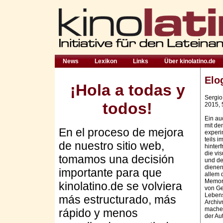
News
Lexikon
Links
Über kinolatino.de
Elo
¡Hola a todas y
Sergio
todos!
2015, 
Ein aud
mit dem
En el proceso de mejora
experi
teils 
de nuestro sitio web,
hinter
die vis
tomamos una decisión
und de
dienen
importante para que
allem 
Memori
kinolatino.de se volviera
von Ge
Lebens
más estructurado, más
Archiv
macher
rápido y menos
der Aut