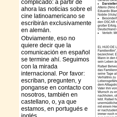
complicado: a partir de
Darstelle
Alterio (Nin
ahora las noticias sobre el
Eduardo Blan
cine latinoamericano se
Nobile (Vicky
Besonderh
escribirán exclusivamente
den OSCAR no
großer Erfolg
en alemán.
Deutschland 
Verleih:
Obviamente, eso no
quiere decir que la
EL HIJO DE LA
Familienfilm
comunicación en español
bezeichnet. E
se termine ahí. Seguimos
Mann in den 
sein Leben ä
con la mirada
Rafael Belved
das Familien
internacional. Por favor:
seine Tage al
Verhältnis zu 
escriban, pregunten, y
Lebensgefährt
dem Alltagstr
ponganse en contacto con
Vater ihm von
Wunsch zu erfü
nosotros, también en
nachholen, o
lebt. Rafael 
castellano, o, ya que
unermüdlichen
mit einem He
estamos, en portugués e
er nachzudenk
immer noch r
inglés.