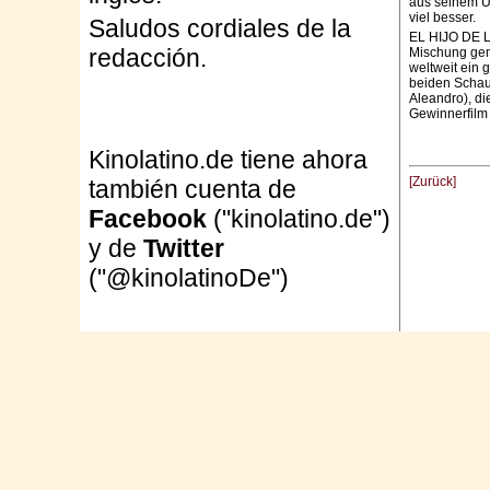
aus seinem Um
viel besser.
Saludos cordiales de la
EL HIJO DE L
redacción.
Mischung gem
weltweit ein 
beiden Schau
Aleandro), d
Gewinnerfilm
Kinolatino.de tiene ahora
[Zurück]
también cuenta de
Facebook
("kinolatino.de")
y de
Twitter
("@kinolatinoDe")