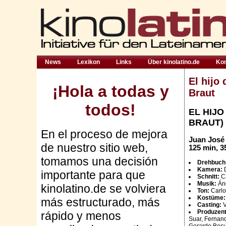
News
Lexikon
Links
Über kinolatino.de
Kon
El hijo
¡Hola a todas y
Braut
todos!
EL HIJO
BRAUT)
En el proceso de mejora
Juan José 
de nuestro sitio web,
125 min, 
tomamos una decisión
Drehbuch
Kamera:
importante para que
Schnitt:
C
Musik:
Án
kinolatino.de se volviera
Ton:
Carlo
Kostüme
más estructurado, más
Casting:
V
Produzent
rápido y menos
Suar, Fernand
Gerardo Besui