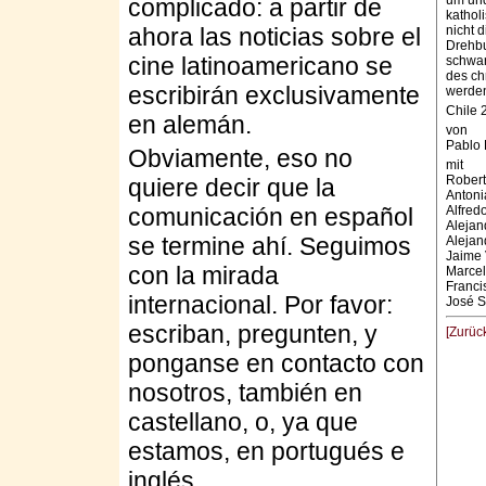
um und
complicado: a partir de
kathol
ahora las noticias sobre el
nicht 
Drehbu
cine latinoamericano se
schwar
des ch
escribirán exclusivamente
werde
Chile 
en alemán.
von
Pablo 
Obviamente, eso no
mit
Robert
quiere decir que la
Antoni
comunicación en español
Alfred
Alejan
se termine ahí. Seguimos
Alejan
Jaime 
con la mirada
Marcel
Franci
internacional. Por favor:
José 
escriban, pregunten, y
[Zurüc
ponganse en contacto con
nosotros, también en
castellano, o, ya que
estamos, en portugués e
inglés.