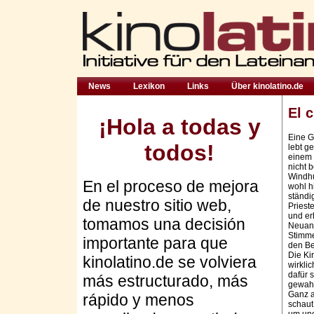
News
Lexikon
Links
Über kinolatino.de
El 
¡Hola a todas y
Eine G
todos!
lebt g
einem 
nicht 
Windhu
En el proceso de mejora
wohl h
ständi
de nuestro sitio web,
Prieste
und er
tomamos una decisión
Neuank
Stimme,
importante para que
den Be
Die Kir
kinolatino.de se volviera
wirkli
dafür 
más estructurado, más
gewahr
Ganz a
rápido y menos
schaut