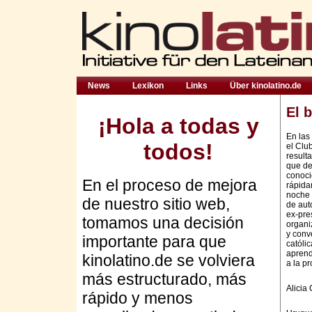
News
Lexikon
Links
Über kinolatino.de
El b
¡Hola a todas y
En las
todos!
el Clu
result
que de
conoci
En el proceso de mejora
rápida
noche 
de nuestro sitio web,
de aut
ex-pre
tomamos una decisión
organi
y conve
importante para que
católi
aprend
kinolatino.de se volviera
a la pr
más estructurado, más
Alicia
rápido y menos