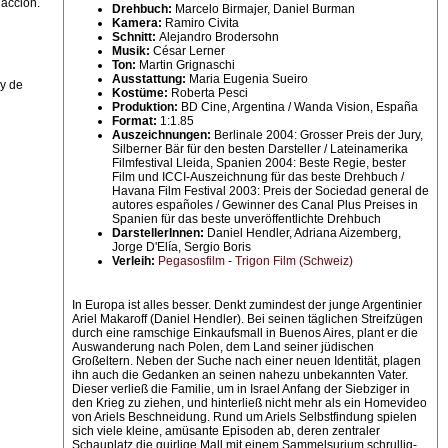
dacción.
Drehbuch:
Marcelo Birmajer, Daniel Burman
Kamera:
Ramiro Civita
Schnitt:
Alejandro Brodersohn
Musik:
César Lerner
Ton:
Martin Grignaschi
Ausstattung:
Maria Eugenia Sueiro
 y de
Kostüme:
Roberta Pesci
Produktion:
BD Cine, Argentina / Wanda Vision, España
Format:
1:1.85
Auszeichnungen:
Berlinale 2004: Grosser Preis der Jury,
Silberner Bär für den besten Darsteller / Lateinamerika
Filmfestival Lleida, Spanien 2004: Beste Regie, bester
Film und ICCI-Auszeichnung für das beste Drehbuch /
Havana Film Festival 2003: Preis der Sociedad general de
autores españoles / Gewinner des Canal Plus Preises in
Spanien für das beste unveröffentlichte Drehbuch
DarstellerInnen:
Daniel Hendler, Adriana Aizemberg,
Jorge D'Elía, Sergio Boris
Verleih:
Pegasosfilm
-
Trigon Film (Schweiz)
In Europa ist alles besser. Denkt zumindest der junge Argentinier
Ariel Makaroff (Daniel Hendler). Bei seinen täglichen Streifzügen
durch eine ramschige Einkaufsmall in Buenos Aires, plant er die
Auswanderung nach Polen, dem Land seiner jüdischen
Großeltern. Neben der Suche nach einer neuen Identität, plagen
ihn auch die Gedanken an seinen nahezu unbekannten Vater.
Dieser verließ die Familie, um in Israel Anfang der Siebziger in
den Krieg zu ziehen, und hinterließ nicht mehr als ein Homevideo
von Ariels Beschneidung. Rund um Ariels Selbstfindung spielen
sich viele kleine, amüsante Episoden ab, deren zentraler
Schauplatz die quirlige Mall mit einem Sammelsurium schrullig-