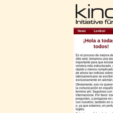
News
Lexikon
¡Hola a toda
todos!
En el proceso de mejora d
sitio web, tomamos una de
importante para que kinola
volviera más estructurado,
rápido y menos complicado:
de ahora las noticias sobre
latinoamericano se escribi
exclusivamente en alemán
Obviamente, eso no quiere
la comunicación en españo
termine ahí. Seguimos con 
internacional. Por favor: es
pregunten, y ponganse en 
con nosotros, también en c
o, ya que estamos, en port
inglés.