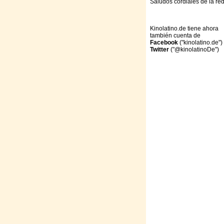
Saludos cordiales de la re
Kinolatino.de tiene ahora
también cuenta de
Facebook
("kinolatino.de")
Twitter
("@kinolatinoDe")