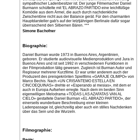
sympathischer Ladenbesitzer ist. Der junge Filmemacher Daniel
Burmann schüttelte mit 'EL ABRAZO PARTIDO eine leichtfüßige
Komödie aus dem Ärmel, die auch durch nachdenkliche
Zwischentöne nicht aus der Balance gerät. Für den charmanten
Hauptdarsteller gab's auf der letztjährigen Berlinale dafür sogar
überraschend den Silbernen Bären. ***
Simone Bachofner
Biographie:
Daniel Burman wurde 1973 in Buenos Aires, Argentinien,
geboren. Er studierte audiovisuelle Medienproduktion und Jura in
Buenos Aires und ist seit 1992 in verschiedenen Funktionen in
der Filmproduktion tätig gewesen. Zugleich ist Burman Autor und
Regisseur mehrerer Kurzfilme. Er war unter anderem auch der
Produzent des preisgekrönten Spielfilms «GARAJE OLIMPO» von
Marco Bechis. Nach «UN CRISANTEMO ESTELLA EN
CINCOEQUINAS» drehte er «Esperando al mesias», mit dem er
auch in Europa Aufsehen erregte. Nach dem im besten Sinn
eigenwilligen Melodrama «TODAS LAS AZAFATAS VAN AL
CIELO» gestaltete Daniel Burman «EL ABRAZO PARTIDO», der
einerseits wunderbare Beschreibung einer kleinen
Ladenpassage ist, gleichzeitig aber auch ein stilles Nachdenken
über das Sein und die Wurzeln.
Filmographie:
Regie: