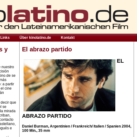
Links
Über kinolatino.de
Kontakt
s y
El abrazo partido
EL
e nuestro
cisión
tino.de se
 más
 a partir
 el cine
rán
.
 decir que
l se
la mirada
ABRAZO PARTIDO
criban,
contacto
astellano,
Daniel Burman, Argentinien / Frankreich/ Italien / Spanien 2004,
ugués e
100 Min., 35 mm