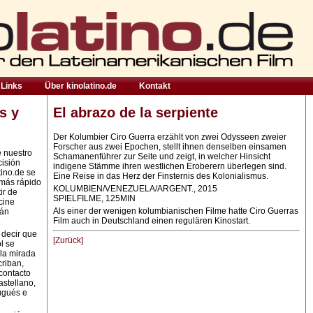
Links
Über kinolatino.de
Kontakt
s y
El abrazo de la serpiente
Der Kolumbier Ciro Guerra erzählt von zwei Odysseen zweier
Forscher aus zwei Epochen, stellt ihnen denselben einsamen
e nuestro
Schamanenführer zur Seite und zeigt, in welcher Hinsicht
cisión
indigene Stämme ihren westlichen Eroberern überlegen sind.
tino.de se
Eine Reise in das Herz der Finsternis des Kolonialismus.
 más rápido
KOLUMBIEN/VENEZUELA/ARGENT., 2015
ir de
SPIELFILME, 125MIN
cine
Als einer der wenigen kolumbianischen Filme hatte Ciro Guerras
rán
Film auch in Deutschland einen regulären Kinostart.
.
 decir que
[Zurück]
l se
la mirada
criban,
contacto
astellano,
ugués e