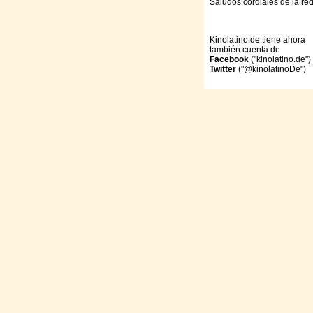
Saludos cordiales de la re
Kinolatino.de tiene ahora
también cuenta de
Facebook
("kinolatino.de")
Twitter
("@kinolatinoDe")