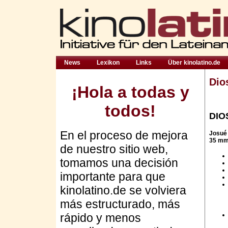
News
Lexikon
Links
Über kinolatino.de
Dio
¡Hola a todas y
todos!
DIO
En el proceso de mejora
Josué 
35 mm,
de nuestro sitio web,
tomamos una decisión
importante para que
kinolatino.de se volviera
más estructurado, más
rápido y menos