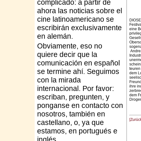
complicado: a partir de
ahora las noticias sobre el
cine latinoamericano se
DIOSES
Festiv
escribirán exclusivamente
eine B
privil
en alemán.
Gesell
Obersc
Obviamente, eso no
sogena
Andrea
quiere decir que la
Indust
unerme
comunicación en español
schein
teuren 
se termine ahí. Seguimos
dem Lu
seelis
con la mirada
Freund
ihre i
internacional. Por favor:
zerbre
dem Fr
escriban, pregunten, y
Droge
ponganse en contacto con
nosotros, también en
[Zurüc
castellano, o, ya que
estamos, en portugués e
inglés.