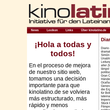
News
Lexikon
Links
Über kinolatino.de
Dia
¡Hola a todas y
Diario
todos!
dramat
Simón 
Unabhä
Leitun
En el proceso de mejora
aller Z
längst
de nuestro sitio web,
politi
Gran C
tomamos una decisión
Händen
Ocaña 
importante para que
Genera
die Er
kinolatino.de se volviera
für Bo
latein
más estructurado, más
Imperi
Stück 
rápido y menos
Filmpr