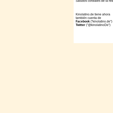
Saludos cordiales de la re
Kinolatino.de tiene ahora
también cuenta de
Facebook
("kinolatino.de")
Twitter
("@kinolatinoDe")