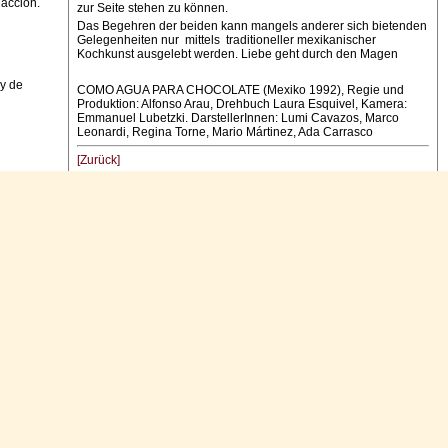
dacción.
zur Seite stehen zu können.
Das Begehren der beiden kann mangels anderer sich bietenden
Gelegenheiten nur mittels traditioneller mexikanischer
Kochkunst ausgelebt werden. Liebe geht durch den Magen
 y de
COMO AGUA PARA CHOCOLATE (Mexiko 1992), Regie und
Produktion: Alfonso Arau, Drehbuch Laura Esquivel, Kamera:
Emmanuel Lubetzki. DarstellerInnen: Lumi Cavazos, Marco
Leonardi, Regina Torne, Mario Mártinez, Ada Carrasco
[Zurück]