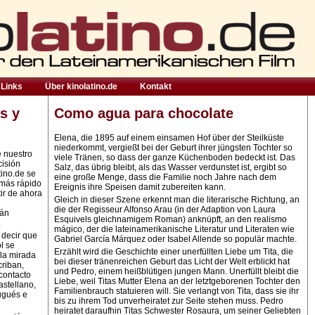
Links
Über kinolatino.de
Kontakt
s y
Como agua para chocolate
Elena, die 1895 auf einem einsamen Hof über der Steilküste
niederkommt, vergießt bei der Geburt ihrer jüngsten Tochter so
e nuestro
viele Tränen, so dass der ganze Küchenboden bedeckt ist. Das
cisión
Salz, das übrig bleibt, als das Wasser verdunstet ist, ergibt so
tino.de se
eine große Menge, dass die Familie noch Jahre nach dem
 más rápido
Ereignis ihre Speisen damit zubereiten kann.
ir de ahora
Gleich in dieser Szene erkennt man die literarische Richtung, an
die der Regisseur Alfonso Arau (in der Adaption von Laura
rán
Esquivels gleichnamigem Roman) anknüpft, an den realismo
.
mágico, der die lateinamerikanische Literatur und Literaten wie
 decir que
Gabriel García Márquez oder Isabel Allende so populär machte.
l se
Erzählt wird die Geschichte einer unerfüllten Liebe um Tita, die
la mirada
bei dieser tränenreichen Geburt das Licht der Welt erblickt hat
criban,
und Pedro, einem heißblütigen jungen Mann. Unerfüllt bleibt die
contacto
Liebe, weil Titas Mutter Elena an der letztgeborenen Tochter den
astellano,
Familienbrauch statuieren will. Sie verlangt von Tita, dass sie ihr
ugués e
bis zu ihrem Tod unverheiratet zur Seite stehen muss. Pedro
heiratet daraufhin Titas Schwester Rosaura, um seiner Geliebten