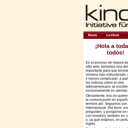
News
Lexikon
¡Hola a toda
todos!
En el proceso de mejora d
sitio web, tomamos una de
importante para que kinola
volviera más estructurado,
y menos complicado: a part
las noticias sobre el cine
latinoamericano se escribi
exclusivamente en alemán
Obviamente, eso no quiere
la comunicación en españo
termine ahí. Seguimos con 
internacional. Por favor: es
pregunten, y ponganse en 
con nosotros, también en c
o, ya que estamos, en port
inglés.