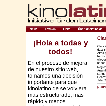
News
Lexikon
Links
Über kinolatino.de
Cla
¡Hola a todas y
Clara i
todos!
dass s
Aires 
herzli
wieder
En el proceso de mejora
haben
Regie
de nuestro sitio web,
Argent
Länge:
tomamos una decisión
Genre
Jahr: 
importante para que
kinolatino.de se volviera
[Zurüc
más estructurado, más
rápido y menos